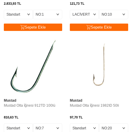
2.833,93
TL
121,73
TL
Sepete Ekle
Sepete Ekle
Mustad
Mustad
Mustad Olta İğnesi 912TD 100lü
Mustad Olta İğnesi 1982ID 50li
810,63
TL
97,70
TL