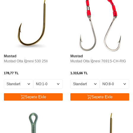
Mustad
Mustad
Mustad Olta İğnesi 530 25li
Mustad Olta İğnesi 7691S-CH-RIG
178,77
TL
1.315,66
TL
Sepete Ekle
Sepete Ekle