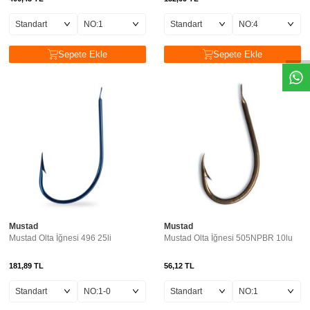
Sepete Ekle
Sepete Ekle
Mustad
Mustad
Mustad Olta İğnesi 496 25li
Mustad Olta İğnesi 505NPBR 10lu
181,89
TL
56,12
TL