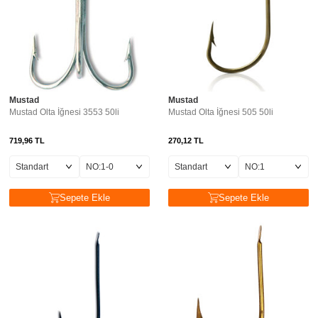
Mustad
Mustad
Mustad Olta İğnesi 3553 50li
Mustad Olta İğnesi 505 50li
719,96
TL
270,12
TL
Sepete Ekle
Sepete Ekle