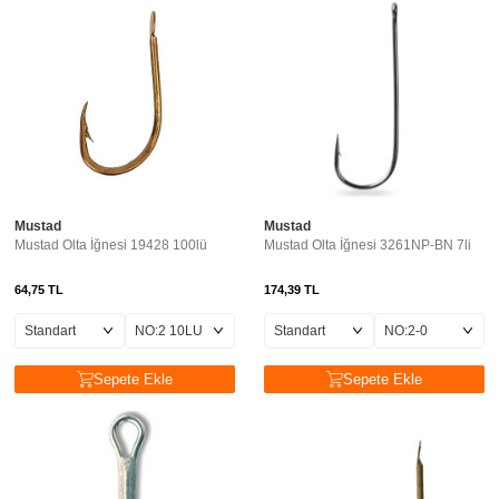
Mustad
Mustad
Mustad Olta İğnesi 19428 100lü
Mustad Olta İğnesi 3261NP-BN 7li
64,75
TL
174,39
TL
Sepete Ekle
Sepete Ekle