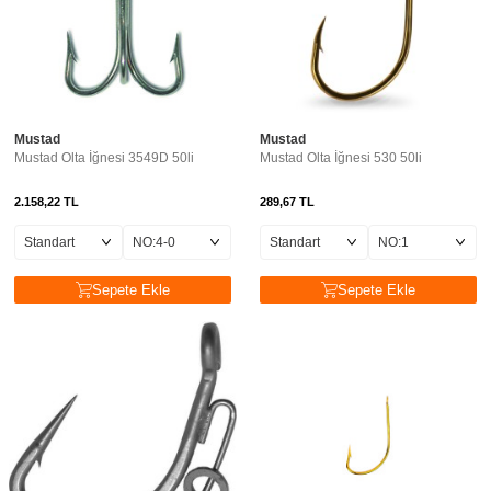
Mustad
Mustad
Mustad Olta İğnesi 3549D 50li
Mustad Olta İğnesi 530 50li
2.158,22
TL
289,67
TL
Sepete Ekle
Sepete Ekle