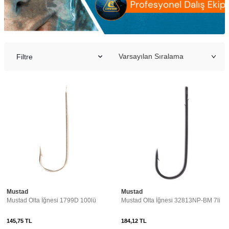
Filtre
Mustad
Mustad
Mustad Olta İğnesi 1799D 100lü
Mustad Olta İğnesi 32813NP-BM 7li
145,75
TL
184,12
TL