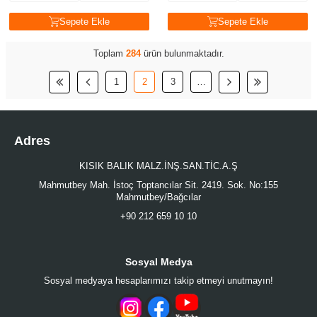
Sepete Ekle
Sepete Ekle
Toplam
284
ürün bulunmaktadır.
1
2
3
…
Adres
KISIK BALIK MALZ.İNŞ.SAN.TİC.A.Ş
Mahmutbey Mah. İstoç Toptancılar Sit. 2419. Sok. No:155
Mahmutbey/Bağcılar
+90 212 659 10 10
Sosyal Medya
Sosyal medyaya hesaplarımızı takip etmeyi unutmayın!