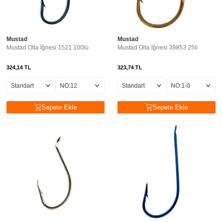
Mustad
Mustad
Mustad Olta İğnesi 1521 100lü
Mustad Olta İğnesi 39853 25li
324,14
TL
323,74
TL
Sepete Ekle
Sepete Ekle