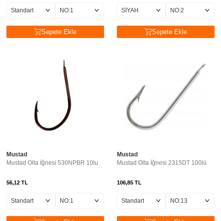
Sepete Ekle
Sepete Ekle
Mustad
Mustad
Mustad Olta İğnesi 530NPBR 10lu
Mustad Olta İğnesi 2315DT 100lü
56,12
TL
106,85
TL