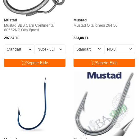
Mustad
Mustad
Mustad BBS Carp Continental
Mustad Olta İğnesi 264 50li
60552NP Olta İğnesi
297,84
TL
323,88
TL
Sepete Ekle
Sepete Ekle